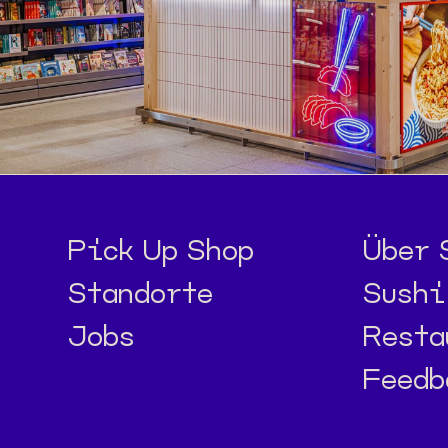
Pick Up Shop
Über 
Standorte
Sushi
Jobs
Resta
Feedb