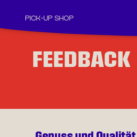
PICK-UP SHOP
Springe zum Inhalt
FEEDBACK
Genuss und Qualität