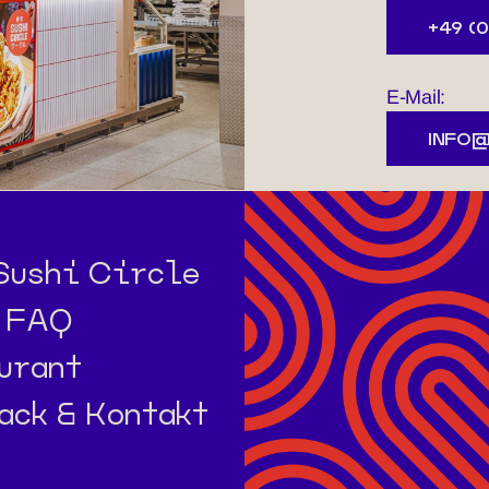
+49 (0
E-Mail:
INFO@
Sushi Circle
 FAQ
urant
ack & Kontakt