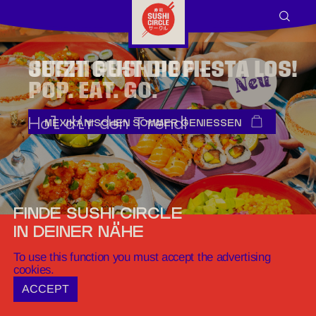
Skip to Main Content
SUSHI PUSH POP -
POP. EAT. GO.
Hol dir den Trend!
FINDE SUSHI CIRCLE
IN DEINER NÄHE
To use this function you must accept the advertising
cookies.
ACCEPT