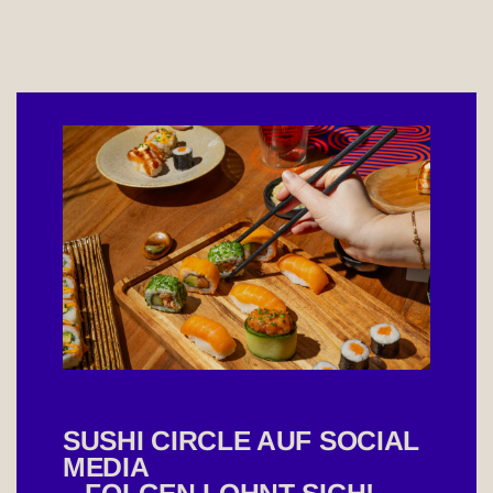
Von-Coels-Straße 206
52080 Aachen
Businesshours
PICKUP SHOP
Sushi Circle Aalen Kaufland
Julius-Bausch-Straße
SUSHI CIRCLE AUF SOCIAL
Julius-Bausch-Straße 27
MEDIA
73431 Aalen