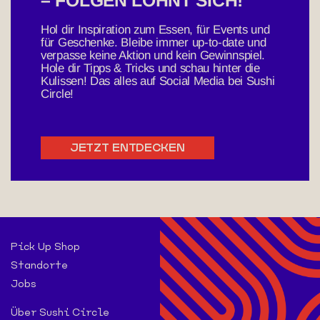
– FOLGEN LOHNT SICH!
Businesshours
Hol dir Inspiration zum Essen, für Events und
für Geschenke. Bleibe immer up-to-date und
verpasse keine Aktion und kein Gewinnspiel.
PICKUP SHOP
Hole dir Tipps & Tricks und schau hinter die
Kulissen! Das alles auf Social Media bei Sushi
Circle!
JETZT ENTDECKEN
Sushi Circle Achim E-Center
Schieweck Bierdener Kämpe
Pick Up Shop
Bierdener Kämpe 1
Standorte
28832 Achim
Jobs
Businesshours
Über Sushi Circle