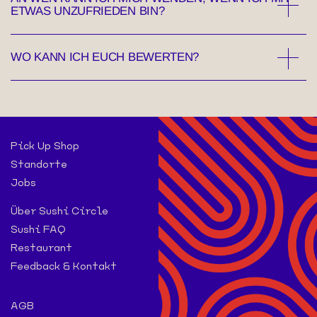
ETWAS UNZUFRIEDEN BIN?
WO KANN ICH EUCH BEWERTEN?
Pick Up Shop
Standorte
Jobs
Über Sushi Circle
Sushi FAQ
Restaurant
Feedback & Kontakt
AGB