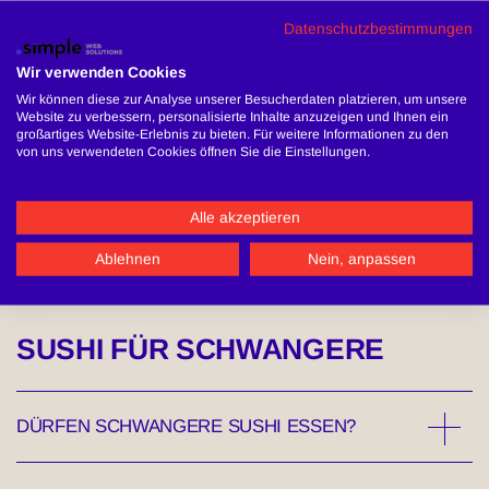
Datenschutzbestimmungen
LIEFERT IHR AUCH?
Wir verwenden Cookies
Wir können diese zur Analyse unserer Besucherdaten platzieren, um unsere
Website zu verbessern, personalisierte Inhalte anzuzeigen und Ihnen ein
großartiges Website-Erlebnis zu bieten. Für weitere Informationen zu den
von uns verwendeten Cookies öffnen Sie die Einstellungen.
CATERING
Alle akzeptieren
MACHT IHR AUCH CATERING?
Ablehnen
Nein, anpassen
SUSHI FÜR SCHWANGERE
DÜRFEN SCHWANGERE SUSHI ESSEN?